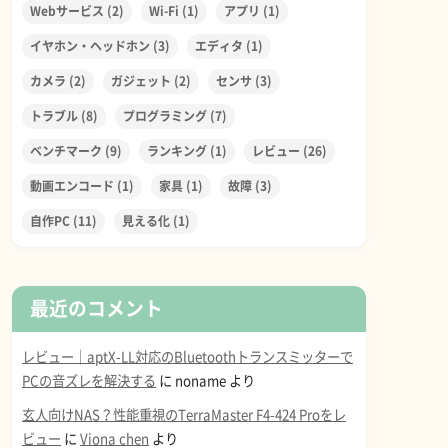
Webサービス
(2)
Wi-Fi
(1)
アプリ
(1)
イヤホン・ヘッドホン
(3)
エディタ
(1)
カメラ
(2)
ガジェット
(2)
センサ
(3)
トラブル
(8)
プログラミング
(7)
ベンチマーク
(9)
ランキング
(1)
レビュー
(26)
動画エンコード
(1)
家具
(1)
故障
(3)
自作PC
(11)
見える化
(1)
最近のコメント
レビュー｜aptX-LL対応のBluetoothトランスミッターで
PCの音ズレを解決する
に
noname
より
玄人向けNAS？性能重視のTerraMaster F4-424 Proをレ
ビュー
に
Viona chen
より