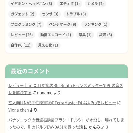
イヤホン・ヘッドホン
(3)
エディタ
(1)
カメラ
(2)
ガジェット
(2)
センサ
(3)
トラブル
(8)
プログラミング
(7)
ベンチマーク
(9)
ランキング
(1)
レビュー
(26)
動画エンコード
(1)
家具
(1)
故障
(3)
自作PC
(11)
見える化
(1)
最近のコメント
レビュー｜aptX-LL対応のBluetoothトランスミッターでPCの音ズ
レを解決する
に
noname
より
玄人向けNAS？性能重視のTerraMaster F4-424 Proをレビュー
に
Viona chen
より
パナソニックの音波振動歯ブラシ「ドルツ」が水没し、壊れてしま
ったので、別のドルツEW-DA51を買った話
に
かんみ
より