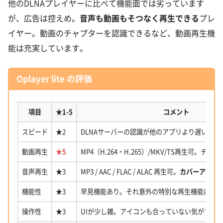
他のDLNAプレイヤーに比べて機能面では劣っています
が、広告は控えめ。
音声も動画もそつなく再生できる
プレ
イヤー。動画のチャプターを認識できるなど、動画再生機
能は充実しています。
Oplayer lite
の評価
項目
★1-5
コメント
スピード
★2
DLNAサーバーの認識が他のアプリより遅い（5
動画再生
★5
MP4（H.264・H.265）/MKV/TS再生可。チ
音声再生
★3
MP3 / AAC / FLAC / ALAC 再生可。
カバーアート
機能性
★3
早見機能あり。それ意外の特別な再生機能は無
操作性
★3
UIが少し雑。アイコンも合っていない気がする