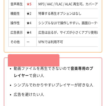
音声再生
★5
MP3 / AAC / FLAC / ALAC 再生可。カバーアート
機能性
★2
特筆する再生オプションはなし
操作性
★4
シンプルなUIで操作しやすい。画面ローテーシ
広告表示
★4
広告は出るが、サイズが小さくアプリ使用に支
その他
ー
VPNでは利用不可
こんな人におすすめ
動画ファイルを再生できないので
音楽専用のプ
レイヤー
で良い人
シンプルでわかりやすいプレイヤーが好きな人
広告を避けたい人