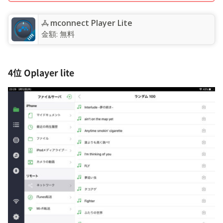
‎mconnect Player Lite
金額:
無料
4位 Oplayer lite