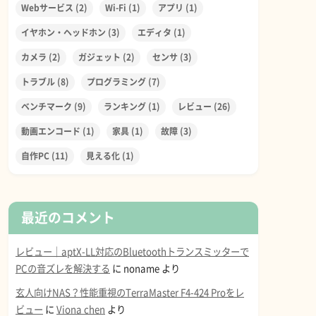
Webサービス
(2)
Wi-Fi
(1)
アプリ
(1)
イヤホン・ヘッドホン
(3)
エディタ
(1)
カメラ
(2)
ガジェット
(2)
センサ
(3)
トラブル
(8)
プログラミング
(7)
ベンチマーク
(9)
ランキング
(1)
レビュー
(26)
動画エンコード
(1)
家具
(1)
故障
(3)
自作PC
(11)
見える化
(1)
最近のコメント
レビュー｜aptX-LL対応のBluetoothトランスミッターで
PCの音ズレを解決する
に
noname
より
玄人向けNAS？性能重視のTerraMaster F4-424 Proをレ
ビュー
に
Viona chen
より