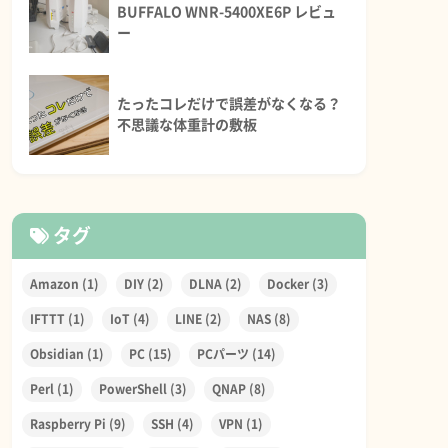
BUFFALO WNR-5400XE6P レビュ
ー
たったコレだけで誤差がなくなる？
不思議な体重計の敷板
タグ
Amazon
(1)
DIY
(2)
DLNA
(2)
Docker
(3)
IFTTT
(1)
IoT
(4)
LINE
(2)
NAS
(8)
Obsidian
(1)
PC
(15)
PCパーツ
(14)
Perl
(1)
PowerShell
(3)
QNAP
(8)
Raspberry Pi
(9)
SSH
(4)
VPN
(1)