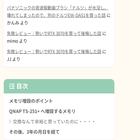
パナソニックの音波振動歯ブラシ「ドルツ」が水没し、
壊れてしまったので、別のドルツEW-DA51を買った話
に
かんみ
より
失敗レビュー｜勢いでRTX 3070を買って後悔した話
に
mimo
より
失敗レビュー｜勢いでRTX 3070を買って後悔した話
に
JJ
より
目次
メモリ増設のポイント
QNAP TS-251+ へ増設するメモリ
交換なんて余裕と思っていたのに・・・・
その後、3年の月日を経て