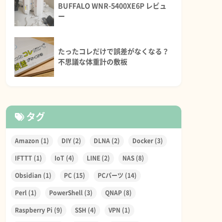
BUFFALO WNR-5400XE6P レビュ
ー
たったコレだけで誤差がなくなる？
不思議な体重計の敷板
タグ
Amazon
(1)
DIY
(2)
DLNA
(2)
Docker
(3)
IFTTT
(1)
IoT
(4)
LINE
(2)
NAS
(8)
Obsidian
(1)
PC
(15)
PCパーツ
(14)
Perl
(1)
PowerShell
(3)
QNAP
(8)
Raspberry Pi
(9)
SSH
(4)
VPN
(1)