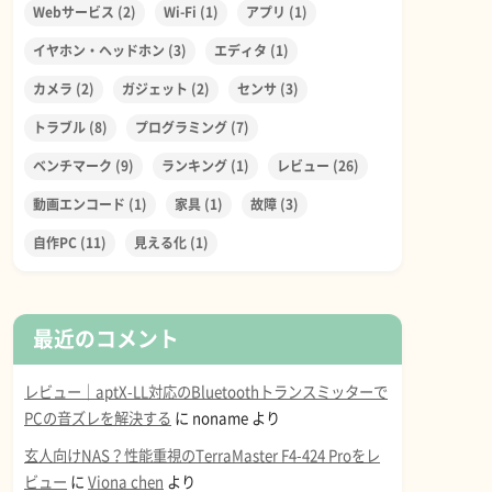
Webサービス
(2)
Wi-Fi
(1)
アプリ
(1)
イヤホン・ヘッドホン
(3)
エディタ
(1)
カメラ
(2)
ガジェット
(2)
センサ
(3)
トラブル
(8)
プログラミング
(7)
ベンチマーク
(9)
ランキング
(1)
レビュー
(26)
動画エンコード
(1)
家具
(1)
故障
(3)
自作PC
(11)
見える化
(1)
最近のコメント
レビュー｜aptX-LL対応のBluetoothトランスミッターで
PCの音ズレを解決する
に
noname
より
玄人向けNAS？性能重視のTerraMaster F4-424 Proをレ
ビュー
に
Viona chen
より